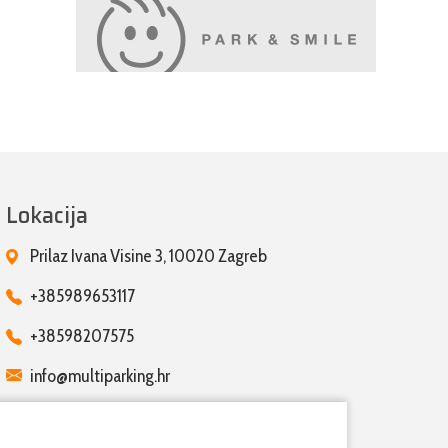
Lokacija
Prilaz Ivana Visine 3, 10020 Zagreb
+385989653117
+38598207575
info@multiparking.hr