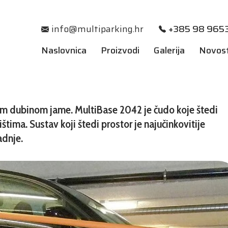
info@multiparking.hr
+385 98 9653
Naslovnica
Proizvodi
Galerija
Novost
om dubinom jame. MultiBase 2042 je čudo koje štedi
tima. Sustav koji štedi prostor je najučinkovitije
adnje.