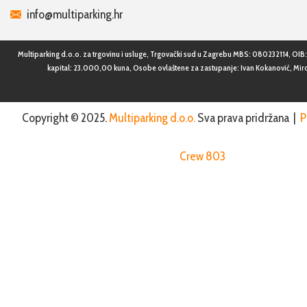
info@multiparking.hr
Multiparking d.o.o. za trgovinu i usluge, Trgovački sud u Zagrebu MBS: 080232114, OI
kapital: 23.000,00 kuna, Osobe ovlaštene za zastupanje: Ivan Kokanović, Mir
Copyright © 2025.
Multiparking d.o.o.
Sva prava pridržana |
P
Crew 803