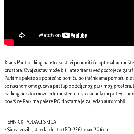
Klaus Multiparking paletni sustavi ponuditi će optimalno korišt
prostora. Ovaj sustav može biti integriran u već postojeće garaže 
Parkirne palete se poprečno pomiču po tračnicama pomoću ele
se načinom omogućava pristup do željenog parkirnog prostora. 
parking prostor može biti korišten kao što su prilazni putevi i n
površine.Parkirna palete PQ dostatna je za jedan automobil.
TEHNIČKI PODACI SKICA:
• Širina vozila, standardni tip (PQ-236): max. 206 cm