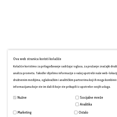
Ova web stranica koristi kolačiće
Kolačiće koristimo za prilagođavanje sadržaja i oglasa, za pružanje značajki druš
analizu prometa. Također dijelimo informacije o vašoj upotrebi naše web-lokacij
društvenim medijima, oglašivačkim i analitičkim partnerima koji ih mogu kombinir
informacijama koje ste im dali ili koje ste prikupili iz upotrebe svojih usluga.
Nužne
Socijalne mreže
Analitika
Marketing
Ostalo